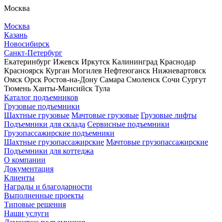
Москва
Москва
Казань
Новосибирск
Санкт-Петербург
Екатеринбург
Ижевск
Иркутск
Калининград
Краснодар
Красноярск
Курган
Могилев
Нефтеюганск
Нижневартовск
Омск
Орск
Ростов-на-Дону
Самара
Смоленск
Сочи
Сургут
Тюмень
Ханты-Мансийск
Тула
Каталог подъемников
Грузовые подъемники
Шахтные грузовые
Мачтовые грузовые
Грузовые лифты
Подъемники для склада
Сервисные подъемники
Грузопассажирские подъемники
Шахтные грузопассажирские
Мачтовые грузопассажирские
Подъемники для коттеджа
О компании
Документация
Клиенты
Награды и благодарности
Выполненные проекты
Типовые решения
Наши услуги