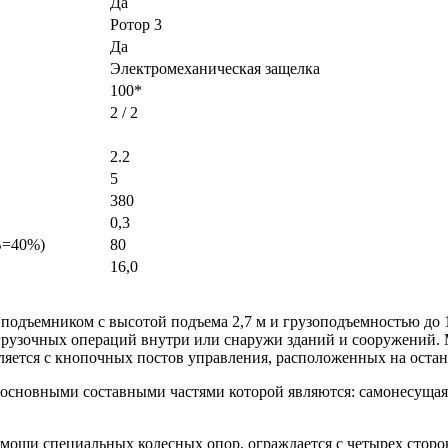
Да
Ротор 3
Да
Электромеханическая защелка
100*
2 / 2
2.2
5
380
0,3
В=40%)
80
16,0
одъемником с высотой подъема 2,7 м и грузоподъемностью до 10
грузочных операций внутри или снаружи зданий и сооружений.
яется с кнопочных постов управления, расположенных на остан
основными составными частями которой являются: самонесущая 
мощи специальных колесных опор, ограждается с четырех сторо