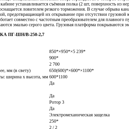
абине устанавливается съёмная полка (2 шт, поверхность из не
оснащается ловителем резкого торможения. В случае обрыва кана
ой, предотвращающей их открывание при отсутствии грузовой 
отает совместно с частотным преобразователем для плавного пу
аются эмалью серого цвета. Грузовая платформа покрываются эм
 ПГ-ШН/В-250-2,7
850*×950*×5 239*
900*
2 700
ее, мм (в свету)
650(600)*×600*×1100*
ы: ширина х высота, мм
600*1100
Да
Да
Ротор 3
Да
Электромеханическая защелка
250*
2 / 2