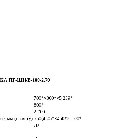
ПГ-ШН/В-100-2,70
700*×800*×5 239*
800*
2 700
ее, мм (в свету)
550(450)*×450*×1100*
Да