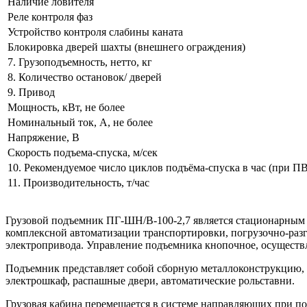
Наличие ловителя
Реле контроля фаз
Устройство контроля слабины каната
Блокировка дверей шахты (внешнего ограждения)
7. Грузоподъемность, нетто, кг
8. Количество остановок/ дверей
9. Привод
Мощность, кВт, не более
Номинальный ток, А, не более
Напряжение, В
Скорость подъема-спуска, м/сек
10. Рекомендуемое число циклов подъёма-спуска в час (при П
11. Производительность, т/час
Грузовой подъемник ПГ-ШН/В-100-2,7 является стационарным п
комплексной автоматизации транспортировки, погрузочно-раз
электропривода. Управление подъемника кнопочное, осуществл
Подъемник представляет собой сборную металлоконструкцию, 
электрошкаф, распашные двери, автоматические рольставни.
Грузовая кабина перемещается в системе направляющих при по