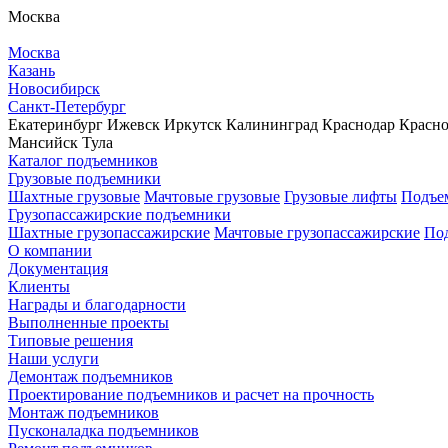
Москва
Москва
Казань
Новосибирск
Санкт-Петербург
Екатеринбург
Ижевск
Иркутск
Калининград
Краснодар
Красно
Мансийск
Тула
Каталог подъемников
Грузовые подъемники
Шахтные грузовые
Мачтовые грузовые
Грузовые лифты
Подъем
Грузопассажирские подъемники
Шахтные грузопассажирские
Мачтовые грузопассажирские
Под
О компании
Документация
Клиенты
Награды и благодарности
Выполненные проекты
Типовые решения
Наши услуги
Демонтаж подъемников
Проектирование подъемников и расчет на прочность
Монтаж подъемников
Пусконаладка подъемников