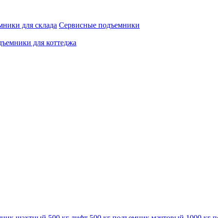
ники для склада
Сервисные подъемники
ъемники для коттеджа
ник шахтный 500 кг
лифт 500 кг
подъемник мачтовый 1000 кг
п