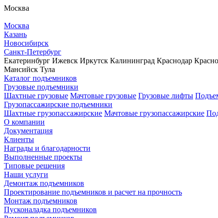
Москва
Москва
Казань
Новосибирск
Санкт-Петербург
Екатеринбург
Ижевск
Иркутск
Калининград
Краснодар
Красно
Мансийск
Тула
Каталог подъемников
Грузовые подъемники
Шахтные грузовые
Мачтовые грузовые
Грузовые лифты
Подъем
Грузопассажирские подъемники
Шахтные грузопассажирские
Мачтовые грузопассажирские
Под
О компании
Документация
Клиенты
Награды и благодарности
Выполненные проекты
Типовые решения
Наши услуги
Демонтаж подъемников
Проектирование подъемников и расчет на прочность
Монтаж подъемников
Пусконаладка подъемников