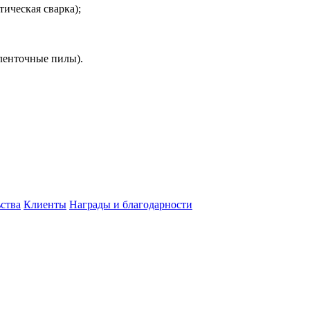
тическая сварка);
 ленточные пилы).
ства
Клиенты
Награды и благодарности