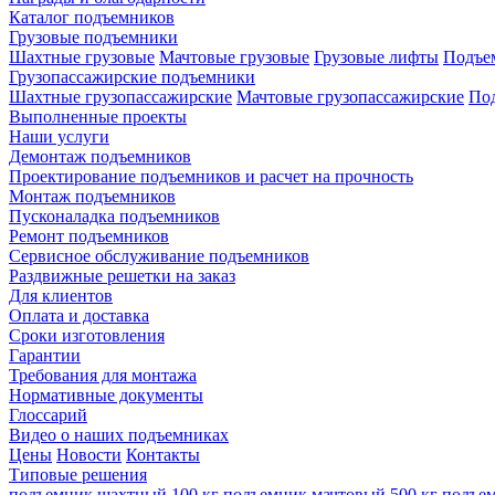
Каталог подъемников
Грузовые подъемники
Шахтные грузовые
Мачтовые грузовые
Грузовые лифты
Подъем
Грузопассажирские подъемники
Шахтные грузопассажирские
Мачтовые грузопассажирские
Под
Выполненные проекты
Наши услуги
Демонтаж подъемников
Проектирование подъемников и расчет на прочность
Монтаж подъемников
Пусконаладка подъемников
Ремонт подъемников
Сервисное обслуживание подъемников
Раздвижные решетки на заказ
Для клиентов
Оплата и доставка
Сроки изготовления
Гарантии
Требования для монтажа
Нормативные документы
Глоссарий
Видео о наших подъемниках
Цены
Новости
Контакты
Типовые решения
подъемник шахтный 100 кг
подъемник мачтовый 500 кг
подъем