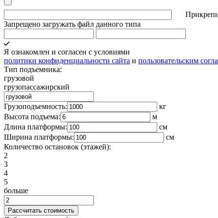
Прикрепи
Запрещено загружать файл данного типа
Я ознакомлен и согласен с условиями
политики конфиденциальности сайта
и
пользовательским согл
Тип подъемника:
грузовой
грузопассажирский
Грузоподъемность:
кг
Высота подъема:
м
Длина платформы:
cм
Ширина платформы:
см
Количество остановок (этажей):
2
3
4
5
больше