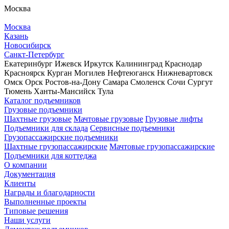
Москва
Москва
Казань
Новосибирск
Санкт-Петербург
Екатеринбург
Ижевск
Иркутск
Калининград
Краснодар
Красноярск
Курган
Могилев
Нефтеюганск
Нижневартовск
Омск
Орск
Ростов-на-Дону
Самара
Смоленск
Сочи
Сургут
Тюмень
Ханты-Мансийск
Тула
Каталог подъемников
Грузовые подъемники
Шахтные грузовые
Мачтовые грузовые
Грузовые лифты
Подъемники для склада
Сервисные подъемники
Грузопассажирские подъемники
Шахтные грузопассажирские
Мачтовые грузопассажирские
Подъемники для коттеджа
О компании
Документация
Клиенты
Награды и благодарности
Выполненные проекты
Типовые решения
Наши услуги