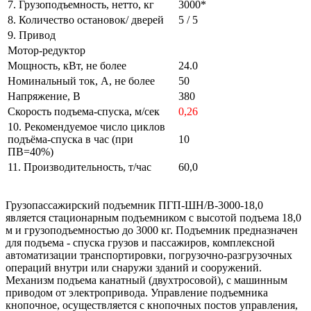
7. Грузоподъемность, нетто, кг
3000*
8. Количество остановок/ дверей
5 / 5
9. Привод
Мотор-редуктор
Мощность, кВт, не более
24.0
Номинальный ток, А, не более
50
Напряжение, В
380
Скорость подъема-спуска, м/сек
0,26
10. Рекомендуемое число циклов
подъёма-спуска в час (при
10
ПВ=40%)
11. Производительность, т/час
60,0
Грузопассажирский подъемник ПГП-ШН/В-3000-18,0
является стационарным подъемником с высотой подъема 18,0
м и грузоподъемностью до 3000 кг. Подъемник предназначен
для подъема - спуска грузов и пассажиров, комплексной
автоматизации транспортировки, погрузочно-разгрузочных
операций внутри или снаружи зданий и сооружений.
Механизм подъема канатный (двухтросовой), с машинным
приводом от электропривода. Управление подъемника
кнопочное, осуществляется с кнопочных постов управления,