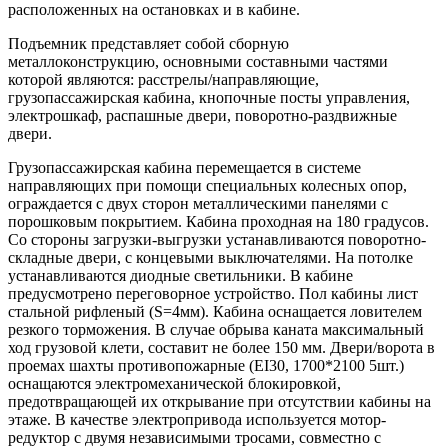
расположенных на остановках и в кабине.
Подъемник представляет собой сборную
металлоконструкцию, основными составными частями
которой являются: расстрелы/направляющие,
грузопассажирская кабина, кнопочные посты управления,
электрошкаф, распашные двери, поворотно-раздвижные
двери.
Грузопассажирская кабина перемещается в системе
направляющих при помощи специальных колесных опор,
ограждается с двух сторон металлическими панелями с
порошковым покрытием. Кабина проходная на 180 градусов.
Со стороны загрузки-выгрузки устанавливаются поворотно-
складные двери, с концевыми выключателями. На потолке
устанавливаются диодные светильники. В кабине
предусмотрено переговорное устройство. Пол кабины лист
стальной рифленый (S=4мм). Кабина оснащается ловителем
резкого торможения. В случае обрыва каната максимальный
ход грузовой клети, составит не более 150 мм. Двери/ворота в
проемах шахты противопожарные (EI30, 1700*2100 5шт.)
оснащаются электромеханической блокировкой,
предотвращающей их открывание при отсутствии кабины на
этаже. В качестве электропривода используется мотор-
редуктор с двумя независимыми тросами, совместно с