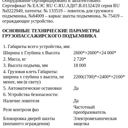
Оборудование сертифицировано и запатентовано:
Сертификат № ЕАЭС RU C-RU.AД07.B.01324/20 серия RU
№0222949, патенты: № 133519 – ловитель для грузового
подъемника, №84009 – каркас шахты подъемника, № 75419 –
ограждающие устройство.
ОСНОВНЫЕ ТЕХНИЧЕСКИЕ ПАРАМЕТРЫ
ГРУЗОПАССАЖИРСКОГО ПОДЪЕМНИКА
1. Габариты всего устройства, мм:
Ширина х Глубина х Высота
2600*×2600*×24 000*
2. Масса, кг
2 720*
3. Высота подъема, мм
18 000
4. Грузовая клеть Габариты:
ширина х глубина х высота, не
2200(1700)*×2400*×2100*
менее, мм (в свету)
5. Автоматические остановки
Да
6. Устройства безопасности:
Наличие ловителя
Да
Частотный
Реле контроля фаз
преобразователь
Блокировка дверей шахты
Электромеханическая
(внешнего ограждения)
защелка