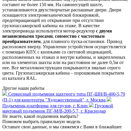
составит не более 150 мм. На самонесущей шахте,
устанавливаются двухстворчатые распашные двери. Двери
оснащаются электромеханической блокировкой,
предотвращающей их открывание при отсутствии
грузопассажирской кабины на этаже. В качестве
электропривода используется мотор-редуктор
с двумя
независимыми тросами
,
совместно с частотным
преобразователем
, для плавного пуска-остановки. Привод
расположен вверху. Управление устройством осуществляется
с помощью КПУ, с кнопками со световой индикацией,
расположенных на этажах и внутри кабины, и закрепленных
или на элементах шахты или на расстоянии не далее 0,5м от
нее. Все металлоконструкции покрываются эмалью серого
цвета. Грузопассажирская кабина – порошковым покрытием
из каталога RAL.
Другие наши работы
Сервисный подъемник шахтного типа ПГ-ШН/В-400-5,79
(П-1) для кинотеатра "Художественный", г. Москва
Подъемник-платформа для грузов, г. Клин
Грузовой
мачтовый подъемник ПГ-М/В-200-5,7, г. Краснодар
Не знаете, какой подъемник выбрать?
Поможем выбрать правильную модель
Оставьте свои данные, и мы свяжемся с Вами в ближайшее