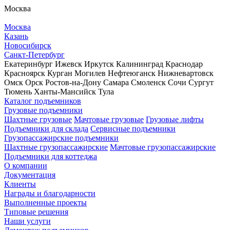
Москва
Москва
Казань
Новосибирск
Санкт-Петербург
Екатеринбург
Ижевск
Иркутск
Калининград
Краснодар
Красноярск
Курган
Могилев
Нефтеюганск
Нижневартовск
Омск
Орск
Ростов-на-Дону
Самара
Смоленск
Сочи
Сургут
Тюмень
Ханты-Мансийск
Тула
Каталог подъемников
Грузовые подъемники
Шахтные грузовые
Мачтовые грузовые
Грузовые лифты
Подъемники для склада
Сервисные подъемники
Грузопассажирские подъемники
Шахтные грузопассажирские
Мачтовые грузопассажирские
Подъемники для коттеджа
О компании
Документация
Клиенты
Награды и благодарности
Выполненные проекты
Типовые решения
Наши услуги