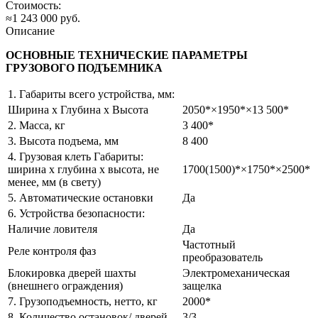
Стоимость:
≈1 243 000 руб.
Описание
ОСНОВНЫЕ ТЕХНИЧЕСКИЕ ПАРАМЕТРЫ
ГРУЗОВОГО ПОДЪЕМНИКА
1. Габариты всего устройства, мм:
Ширина х Глубина х Высота
2050*×1950*×13 500*
2. Масса, кг
3 400*
3. Высота подъема, мм
8 400
4. Грузовая клеть Габариты:
ширина х глубина х высота, не
1700(1500)*×1750*×2500*
менее, мм (в свету)
5. Автоматические остановки
Да
6. Устройства безопасности:
Наличие ловителя
Да
Частотный
Реле контроля фаз
преобразователь
Блокировка дверей шахты
Электромеханическая
(внешнего ограждения)
защелка
7. Грузоподъемность, нетто, кг
2000*
8. Количество остановок/ дверей
3/3