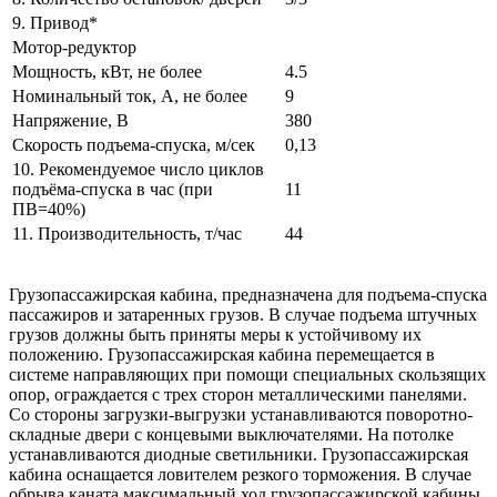
9. Привод*
Мотор-редуктор
Мощность, кВт, не более
4.5
Номинальный ток, А, не более
9
Напряжение, В
380
Скорость подъема-спуска, м/сек
0,13
10. Рекомендуемое число циклов
подъёма-спуска в час (при
11
ПВ=40%)
11. Производительность, т/час
44
Грузопассажирская кабина, предназначена для подъема-спуска
пассажиров и затаренных грузов. В случае подъема штучных
грузов должны быть приняты меры к устойчивому их
положению. Грузопассажирская кабина перемещается в
системе направляющих при помощи специальных скользящих
опор, ограждается с трех сторон металлическими панелями.
Со стороны загрузки-выгрузки устанавливаются поворотно-
складные двери с концевыми выключателями. На потолке
устанавливаются диодные светильники. Грузопассажирская
кабина оснащается ловителем резкого торможения. В случае
обрыва каната максимальный ход грузопассажирской кабины,