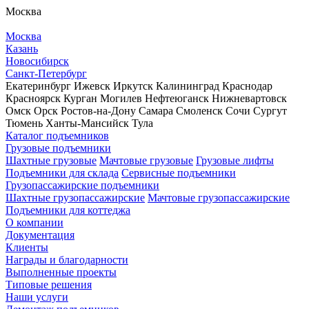
Москва
Москва
Казань
Новосибирск
Санкт-Петербург
Екатеринбург
Ижевск
Иркутск
Калининград
Краснодар
Красноярск
Курган
Могилев
Нефтеюганск
Нижневартовск
Омск
Орск
Ростов-на-Дону
Самара
Смоленск
Сочи
Сургут
Тюмень
Ханты-Мансийск
Тула
Каталог подъемников
Грузовые подъемники
Шахтные грузовые
Мачтовые грузовые
Грузовые лифты
Подъемники для склада
Сервисные подъемники
Грузопассажирские подъемники
Шахтные грузопассажирские
Мачтовые грузопассажирские
Подъемники для коттеджа
О компании
Документация
Клиенты
Награды и благодарности
Выполненные проекты
Типовые решения
Наши услуги