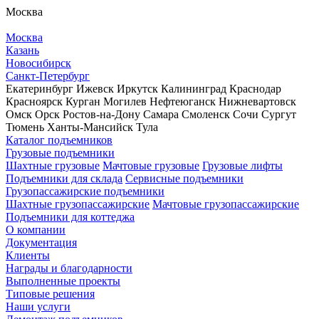
Москва
Москва
Казань
Новосибирск
Санкт-Петербург
Екатеринбург
Ижевск
Иркутск
Калининград
Краснодар
Красноярск
Курган
Могилев
Нефтеюганск
Нижневартовск
Омск
Орск
Ростов-на-Дону
Самара
Смоленск
Сочи
Сургут
Тюмень
Ханты-Мансийск
Тула
Каталог подъемников
Грузовые подъемники
Шахтные грузовые
Мачтовые грузовые
Грузовые лифты
Подъемники для склада
Сервисные подъемники
Грузопассажирские подъемники
Шахтные грузопассажирские
Мачтовые грузопассажирские
Подъемники для коттеджа
О компании
Документация
Клиенты
Награды и благодарности
Выполненные проекты
Типовые решения
Наши услуги