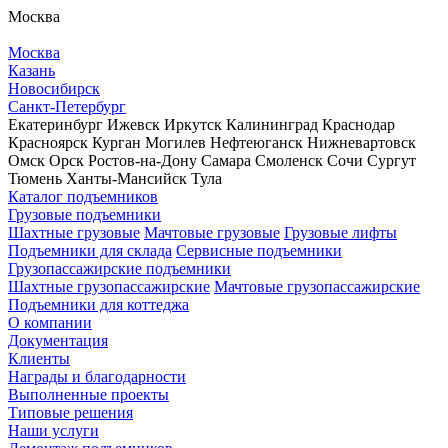
Москва
Москва
Казань
Новосибирск
Санкт-Петербург
Екатеринбург
Ижевск
Иркутск
Калининград
Краснодар
Красноярск
Курган
Могилев
Нефтеюганск
Нижневартовск
Омск
Орск
Ростов-на-Дону
Самара
Смоленск
Сочи
Сургут
Тюмень
Ханты-Мансийск
Тула
Каталог подъемников
Грузовые подъемники
Шахтные грузовые
Мачтовые грузовые
Грузовые лифты
Подъемники для склада
Сервисные подъемники
Грузопассажирские подъемники
Шахтные грузопассажирские
Мачтовые грузопассажирские
Подъемники для коттеджа
О компании
Документация
Клиенты
Награды и благодарности
Выполненные проекты
Типовые решения
Наши услуги