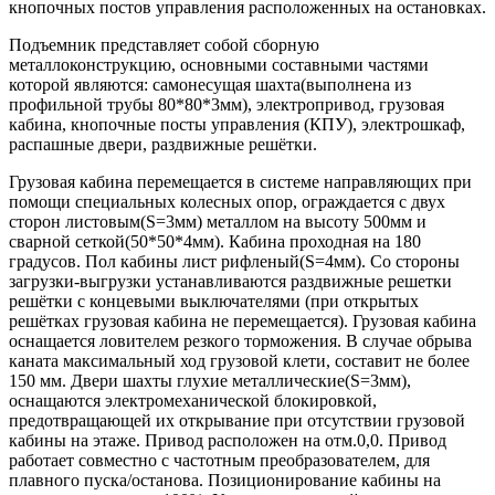
кнопочных постов управления расположенных на остановках.
Подъемник представляет собой сборную
металлоконструкцию, основными составными частями
которой являются: самонесущая шахта
(выполнена из
профильной трубы 80*80*3мм
), электропривод, грузовая
кабина, кнопочные посты управления (КПУ), электрошкаф,
распашные двери, раздвижные решётки.
Грузовая кабина перемещается в системе направляющих при
помощи специальных колесных опор, ограждается с двух
сторон листовым
(S=3мм)
металлом на высоту 500мм и
сварной сеткой
(50*50*4мм). Кабина проходная на 180
градусов. Пол кабины лист рифленый(S=4мм).
Со стороны
загрузки-выгрузки устанавливаются раздвижные решетки
решётки с концевыми выключателями
(при открытых
решётках грузовая кабина не перемещается).
Грузовая кабина
оснащается ловителем резкого торможения. В случае обрыва
каната максимальный ход грузовой клети, составит не более
150 мм. Двери шахты глухие металлические
(S=3мм),
оснащаются электромеханической блокировкой,
предотвращающей их открывание при отсутствии грузовой
кабины на этаже. Привод расположен на отм.0,0.
Привод
работает совместно с частотным преобразователем, для
плавного пуска/останова. Позиционирование кабины на