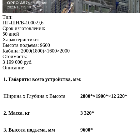
Тип:
ПГ-ШН/В-1000-9,6
Срок изготовления:
50 дней
Характеристики:
Высота подъема: 9600
Кабина: 2000(1800)×1600×2000
Стоимость:
3 199 000 руб.
Описание
1. Габариты всего устройства, мм:
Ширина х Глубина х Высота
280
0
*×190
0
*×12
220*
2. Масса, кг
3
320*
3. Высота подъема, мм
9
600*