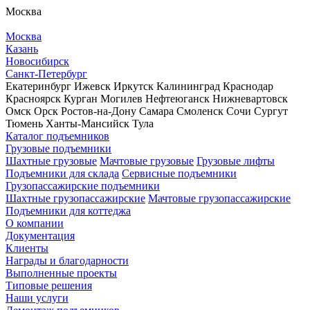
Москва
Москва
Казань
Новосибирск
Санкт-Петербург
Екатеринбург
Ижевск
Иркутск
Калининград
Краснодар
Красноярск
Курган
Могилев
Нефтеюганск
Нижневартовск
Омск
Орск
Ростов-на-Дону
Самара
Смоленск
Сочи
Сургут
Тюмень
Ханты-Мансийск
Тула
Каталог подъемников
Грузовые подъемники
Шахтные грузовые
Мачтовые грузовые
Грузовые лифты
Подъемники для склада
Сервисные подъемники
Грузопассажирские подъемники
Шахтные грузопассажирские
Мачтовые грузопассажирские
Подъемники для коттеджа
О компании
Документация
Клиенты
Награды и благодарности
Выполненные проекты
Типовые решения
Наши услуги