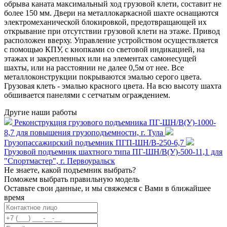
обрыва каната максимальный ход грузовой клети, составит не
более 150 мм. Двери на металлокаркасной шахте оснащаются
электромеханической блокировкой, предотвращающей их
открывание при отсутствии грузовой клети на этаже. Привод
расположен вверху. Управление устройством осуществляется
с помощью КПУ, с кнопками со световой индикацией, на
этажах и закрепленных или на элементах самонесущей
шахты, или на расстоянии не далее 0,5м от нее. Все
металлоконструкции покрываются эмалью серого цвета.
Грузовая клеть - эмалью красного цвета. На всю высоту шахта
обшивается панелями с сетчатым ограждением.
Другие наши работы
Реконструкция грузового подъемника ПГ-ШН/В(У)-1000-
8,7 для повышения грузоподъемности, г. Тула
Грузопассажирский подъемник ПГП-ШН/В-250-6,7
Грузовой подъемник шахтного типа ПГ-ШН/В(У)-500-11,1 для
"Спортмастер", г. Первоуральск
Не знаете, какой подъемник выбрать?
Поможем выбрать правильную модель
Оставьте свои данные, и мы свяжемся с Вами в ближайшее
время