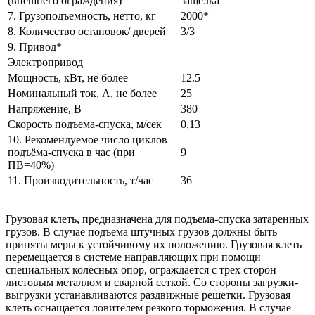
(внешнего ограждения)
защелка
7. Грузоподъемность, нетто, кг
2000*
8. Количество остановок/ дверей
3/3
9. Привод*
Электропривод
Мощность, кВт, не более
12.5
Номинальный ток, А, не более
25
Напряжение, В
380
Скорость подъема-спуска, м/сек
0,13
10. Рекомендуемое число циклов
подъёма-спуска в час (при
9
ПВ=40%)
11. Производительность, т/час
36
Грузовая клеть, предназначена для подъема-спуска затаренных
грузов. В случае подъема штучных грузов должны быть
приняты меры к устойчивому их положению. Грузовая клеть
перемещается в системе направляющих при помощи
специальных колесных опор, ограждается с трех сторон
листовым металлом и сварной сеткой. Со стороны загрузки-
выгрузки устанавливаются раздвижные решетки. Грузовая
клеть оснащается ловителем резкого торможения. В случае