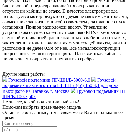
проемах шахты Заказчика, оснащаются электромеханической
блокировкой, предотвращающей их открывание при
отсутствии кабины на этаже. В качестве электропривода
используется мотор-редуктор с
двумя независимыми тросами,
совместно с частотным преобразователем для плавного пуска
остановки.
Привод расположен вверху. Управление
устройством осуществляется с помощью КПУ, с кнопками со
световой индикацией, расположенных в кабине и на этажах,
закрепленных или на элементах самонесущей шахты, или на
расстоянии не далее 0,5м от нее. Все металлоконструкции
покрываются эмалью серого цвета. Пассажирская кабина -
порошковым покрытием, цвет антик серебро.
Другие наши работы
Грузовой подъемник ПГ-ШН/В-5000-6,0
Грузовой
подъемник шахтного типа ПГ-ШН/В(У)-150-4,1 для дома
Высоцкого на Таганке, г. Москва
Грузовой подъемник ПГ-
ШН/В-100-3,507
Не знаете, какой подъемник выбрать?
Поможем выбрать правильную модель
Оставьте свои данные, и мы свяжемся с Вами в ближайшее
время