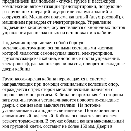
предназначен для подъема - спуска грузов и пассажиров,
комплексной автоматизации транспортировки, погрузочно-
разгрузочных операций внутри или снаружи зданий и
сооружений. Механизм подъема канатный (двухтросовой), с
машинным приводом от электропривода. Управление
подъемника кнопочное, осуществляется с кнопочных постов
управления расположенных на остановках и в кабине.
Подъемник представляет собой сборную
металлоконструкцию, основными составными частями
которой являются: самонесущая шахта, электропривод,
грузопассажирская кабина, кнопочные посты управления,
электрошкаф, распашные двери шахты, поворотно складные
двери кабины.
Грузопассажирская кабина перемещается в системе
направляющих при помощи специальных колесных опор,
ограждается с трех сторон металлическими панелями с
порошковым покрытием.
Кабина не проходная.
Со стороны
загрузки-выгрузки устанавливаются поворотно-складные
двери, с концевыми выключателями. На потолке
устанавливаются диодные светильники.
Пол кабины лист
алюминиевый рифленый.
Кабина оснащается ловителем
резкого торможения. В случае обрыва каната максимальный
ход грузовой клети, составит не более 150 мм. Двери в