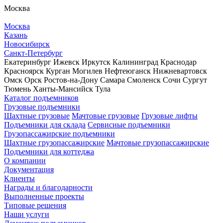
Москва
Москва
Казань
Новосибирск
Санкт-Петербург
Екатеринбург
Ижевск
Иркутск
Калининград
Краснодар
Красноярск
Курган
Могилев
Нефтеюганск
Нижневартовск
Омск
Орск
Ростов-на-Дону
Самара
Смоленск
Сочи
Сургут
Тюмень
Ханты-Мансийск
Тула
Каталог подъемников
Грузовые подъемники
Шахтные грузовые
Мачтовые грузовые
Грузовые лифты
Подъемники для склада
Сервисные подъемники
Грузопассажирские подъемники
Шахтные грузопассажирские
Мачтовые грузопассажирские
Подъемники для коттеджа
О компании
Документация
Клиенты
Награды и благодарности
Выполненные проекты
Типовые решения
Наши услуги